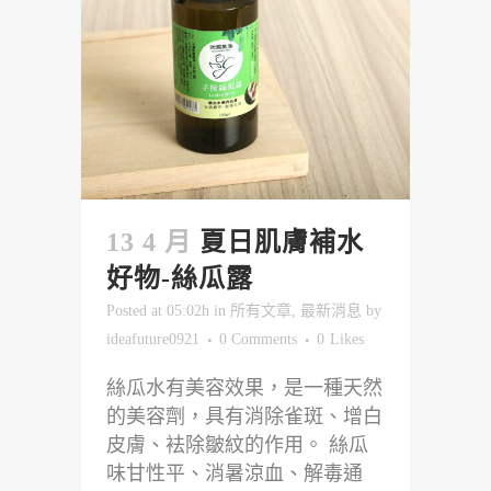
13 4 月
夏日肌膚補水
好物-絲瓜露
Posted at 05:02h
in
所有文章
,
最新消息
by
ideafuture0921
0 Comments
0
Likes
絲瓜水有美容效果，是一種天然
的美容劑，具有消除雀斑、增白
皮膚、袪除皺紋的作用。 絲瓜
味甘性平、消暑涼血、解毒通