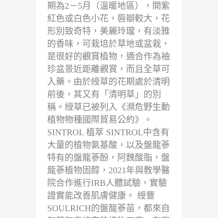
期為2－5月（溫暖地區），開紫
紅色或白色小花，唇瓣較大，花
形別致奇特，美麗玲瓏，有淡雅
的香味，可栽培於草地或盆栽，
是很好的觀賞植物，適合作為袖
珍盆景近距離觀賞，而且全草可
入藥。由於綬草的花期處於清明
前後，其又有「清明草」的別
稱。綬草已被列入《瀕危野生動
植物物種國際貿易公約》。
SINTROL 植萃 SINTROL中含有
大量的植物氨基酸，以及盤龍蔘
特有的盤龍蔘酚，阿魏酸脂，盤
龍蔘植物固醇，2021年與教學醫
院合作進行IRB人體試驗，實驗
證實能改善肌膚健康。 綬豐
SOULRICH的盤龍蔘苗，都來自