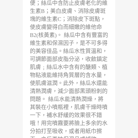
便；絲瓜中含防止皮膚老化的維
生素B；美白皮膚、消除皮膚斑
塊的維生素C；消除皮下斑點，
使皮膚變得白而細嫩的維他命
B2(核黃素)。 絲瓜中含有豐富的
維生素和保濕因子，是不可多得
的美容佳品。絲瓜水性質溫和，
可調節面部皮脂分泌，收斂鎮定
肌膚﹔絲瓜水中含有的醣類、植
物粘液能維持角質層的含水量，
使肌膚滋潤。此外，絲瓜水還能
清熱潤膚，減少面部黑頭粉刺的
問題。 絲瓜水能清熱潤燥，將
其裝在小噴瓶裡，肌膚干燥時噴
一下，補水舒緩的效果很不錯
哦！用完噴霧要將臉上多余的水
分拍打至吸收，或者用紙巾擦