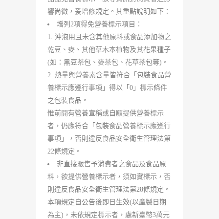
響尚微，爰增修規定。其重點說明如下：
增列2項得免營養標示項目：
沖泡用且未含其他原料或食品添加物之
乾豆、麥、其他草木本植物及其花果種子
(如：黑豆茶包、麥茶包、花草茶包等)。
熱量與營養素含量皆符合「包裝食品營
養標示應遵行事項」得以「0」標示條件
之包裝食品。
惟前開有營養宣稱或自願提供營養標示
者，仍應符合「包裝食品營養標示應遵行
事項」，否則違反食品安全衛生管理法第
22條規定。
非直接販售予消費者之食品及食品原
料，欲提供營養標示者，須如實標示，否
則違反食品安全衛生管理法第28條規定。
本項規定自公告後即日生效(以產製日期
為主)，未依規定標示者，處新臺幣3萬元