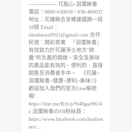
---------------- 花點心-洄瀾無毒
電話：0800-630018 / 038-460037
地址：花蓮縣吉安鄉建國路一段
18號 Email：
ideafuture0921@gmail.com
合作
民宿：精彩奇寓 『洄瀾無毒』
有效致力於花蓮淨土地方"微
農"所生產的精緻，安全及美味
的產品能有效的、便利的、直接
銷售至消費者手中。 《花蓮=
洄瀾無毒=健康=便利=美味!!》
歡迎加入我們的官方Line帳號
喔!
https://line.me/R/ti/p/%40gae9614
z 洄瀾無毒のFB粉絲頁：
https://www.facebook.com/hualien
ntx/...