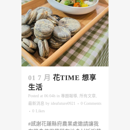
01 7 月
花TIME 想享
生活
Posted at 06:04h
in
專題報導
,
所有文章
,
最新消息
by
ideafuture0921
0 Comments
0
Likes
#感謝花蓮縣府農業處邀請讓我