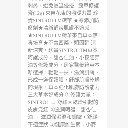
刺鼻，避免蚊蟲侵擾 綬草修護
膏(12g) 來自花東的溫暖力量 珍
貴SINTROLTM精華 ★零添加防
腐劑★清新舒爽肌膚不適感
★SINTROLTM精華來自草本無
毒培育★不含西藥、類固醇 清
新涼爽，珍貴SINTROLTM草本
呵護成分、甜杏仁油、小麥胚芽
油等修護成分，居家醫藥箱草本
新選擇，輕輕一抹，滋潤肌膚，
形成一道保護膜，舒緩肌膚乾燥
的現象，草本強化肌膚防護能力
三大草本好成分 ①修護力量：
SINTROL → 舒緩因乾燥引起的
皮膚泛紅 ②滋潤呵護：甜杏仁
油 → 滋潤保濕溫和細緻，舒緩
不適症狀 ③健康維生素：小麥