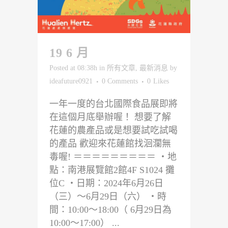
19 6 月
Posted at 08:38h
in
所有文章
,
最新消息
by
ideafuture0921
0 Comments
0
Likes
一年一度的台北國際食品展即將
在這個月底舉辦喔！ 想要了解
花蓮的農產品或是想要試吃試喝
的產品 歡迎來花蓮館找洄瀾無
毒喔! ＝＝＝＝＝＝＝＝＝ ・地
點：南港展覽館2館4F S1024 攤
位C ・日期：2024年6月26日
（三）～6月29日（六） ・時
間：10:00～18:00（ 6月29日為
10:00～17:00） ...