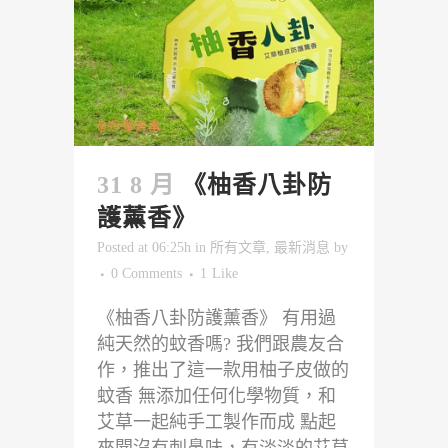
31 8 月
《柚香八卦防
護薰香》
Posted at 06:25h
in
所有文章
,
最新消息
by
0 Comments
1
Like
《柚香八卦防護薰香》 有用過
純天然的蚊香嗎? 我們跟農友合
作，推出了這一款用柚子皮做的
蚊香 無添加任何化學物質，和
艾草一起純手工製作而成 點起
來聞沒有刺鼻味，有淡淡的艾草