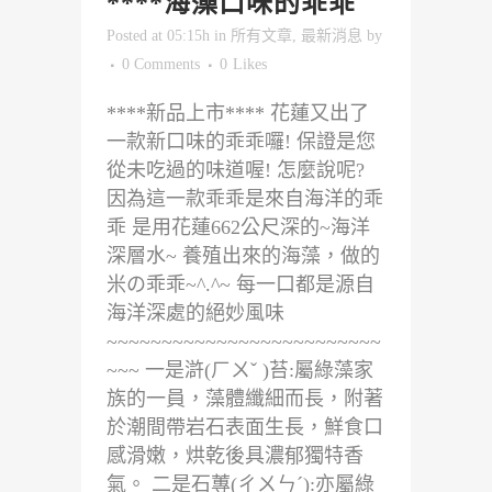
****海藻口味的乖乖
Posted at 05:15h
in
所有文章
,
最新消息
by
0 Comments
0
Likes
****新品上市**** 花蓮又出了
一款新口味的乖乖囉! 保證是您
從未吃過的味道喔! 怎麼說呢?
因為這一款乖乖是來自海洋的乖
乖 是用花蓮662公尺深的~海洋
深層水~ 養殖出來的海藻，做的
米の乖乖~^.^~ 每一口都是源自
海洋深處的絕妙風味
~~~~~~~~~~~~~~~~~~~~~~~~~
~~~ 一是滸(ㄏㄨˇ )苔:屬綠藻家
族的一員，藻體纖細而長，附著
於潮間帶岩石表面生長，鮮食口
感滑嫩，烘乾後具濃郁獨特香
氣。 二是石蓴(ㄔㄨㄣˊ):亦屬綠