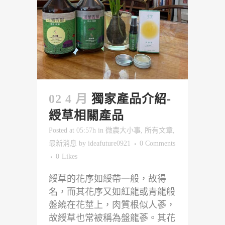
02 4 月
獨家產品介紹-
綬草相關產品
Posted at 05:57h
in
微農大小事
,
所有文章
,
最新消息
by
ideafuture0921
0 Comments
0
Likes
綬草的花序如綬帶一般，故得
名，而其花序又如紅龍或青龍般
盤繞在花莖上，肉質根似人蔘，
故綬草也常被稱為盤龍蔘。其花