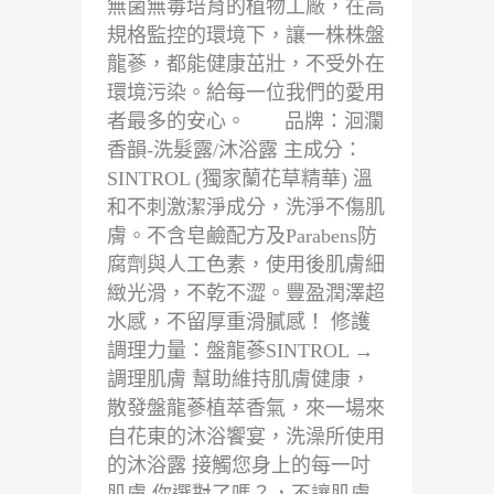
無菌無毒培育的植物工廠，在高
規格監控的環境下，讓一株株盤
龍蔘，都能健康茁壯，不受外在
環境污染。給每一位我們的愛用
者最多的安心。 品牌：洄瀾
香韻-洗髮露/沐浴露 主成分：
SINTROL (獨家蘭花草精華) 溫
和不刺激潔淨成分，洗淨不傷肌
膚。不含皂鹼配方及Parabens防
腐劑與人工色素，使用後肌膚細
緻光滑，不乾不澀。豐盈潤澤超
水感，不留厚重滑膩感！ 修護
調理力量：盤龍蔘SINTROL →
調理肌膚 幫助維持肌膚健康，
散發盤龍蔘植萃香氣，來一場來
自花東的沐浴饗宴，洗澡所使用
的沐浴露 接觸您身上的每一吋