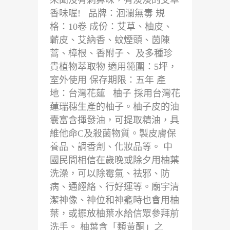
香味喔! 品牌：洄瀾無毒 規
格：10卷 成份：艾草、柚皮、
蘄皮、艾納香、蚊煙頭、茵陳
蒿、樟根、香附子、 及多種珍
貴植物萃取物 適用範圍：5坪，
室外使用 保存期限：五年 產
地：台灣花蓮 柚子 採用台灣花
蓮瑞穗生產的柚子。柚子皮的油
囊富含揮發油，可提取精油，具
維他命C及殺菌物質。製皮膚保
養品、調香劑、化妝品等。 中
國民間相信在歲晚或除夕用柚葉
洗澡，可以除霉氣、祛邪、防
病、通經絡、行好運等。廟宇清
潔神像、神位和神龕時也會用柚
葉，或擺放柚葉水給信眾參拜前
洗手。 柚葉含「類黃酮」之