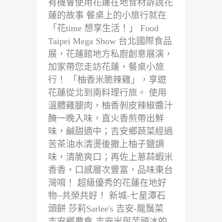
有機會使用花蓮在地食材訴說花
蓮的故事 餐桌上的小旅行就在
「花time 想享生活！」 Food
Taipei Mega Show 台北國際食品
展，花蓮館地方私廚創意展演，
加家帶您走訪花蓮，餐桌小旅
行！ 「柚香米脆辣雞」，享遊
花蓮從北到南料理行旅。 使用
溫體雞腿肉，柚香剝皮辣椒醬汁
醃一晚入味，直火香煎帶出鮮
味，鹹甜適中；吉安鄉蔬菜經過
苦茶油水清燙後撒上柚子鹽調
味，清脆爽口；再佐上蔥蒜蝦米
香香，口感層次豐富，品味東台
灣唷！ 超級優秀的花蓮在地好
物~共榮共好！ 新城-七星潭石
頭餅 莎莉Sarlee's 吉安-龍鬚菜
吉安鄉農會-吉安米與芋頭冰的