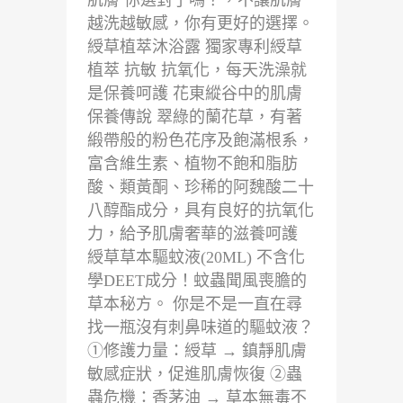
肌膚 你選對了嗎？，不讓肌膚
越洗越敏感，你有更好的選擇。
綬草植萃沐浴露 獨家專利綬草
植萃 抗敏 抗氧化，每天洗澡就
是保養呵護 花東縱谷中的肌膚
保養傳說 翠綠的蘭花草，有著
緞帶般的粉色花序及飽滿根系，
富含維生素、植物不飽和脂肪
酸、類黃酮、珍稀的阿魏酸二十
八醇酯成分，具有良好的抗氧化
力，給予肌膚奢華的滋養呵護
綬草草本驅蚊液(20ML) 不含化
學DEET成分！蚊蟲聞風喪膽的
草本秘方。 你是不是一直在尋
找一瓶沒有刺鼻味道的驅蚊液？
①修護力量：綬草 → 鎮靜肌膚
敏感症狀，促進肌膚恢復 ②蟲
蟲危機：香茅油 → 草本無毒不